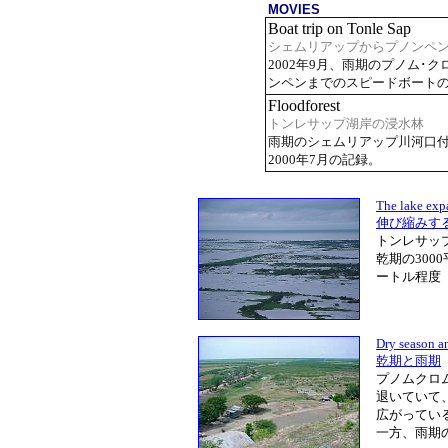
MOVIES
Boat trip on Tonle Sap
シェムリアップからプノンペ
2002年9月、雨期のプノム･
ンペンまでのスピードボート
Floodforest
トンレサップ湖岸の浸水林
雨期のシェムリアップ川河口
2000年7月の記録。
The lake exp
伸び縮みす
トンレサッ
乾期の300
ートル程度
Dry season a
乾期と雨期
プノムクロ
退いていて
広がってい
一方、雨期