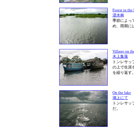
Forest in the
浸水林
季節によっ
め、雨期に
Village on th
水上集落
トンレサッ
の上で生涯
を繰り返す
On the lake
湖上にて
トンレサッ
だ。