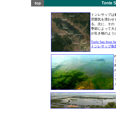
Tonle 
トンレサップは
雰囲気を漂わせ
る。次に、その
季節によって大
が生き物のよう
Tonle Sap from Sa
トンレサップ衛
P