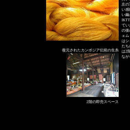
左の
い感
い繭
IK
てい
の後
ェム
はシ
たち
f
復元されたカンボジア伝統の生糸
は2
なが
2階の即売スペース