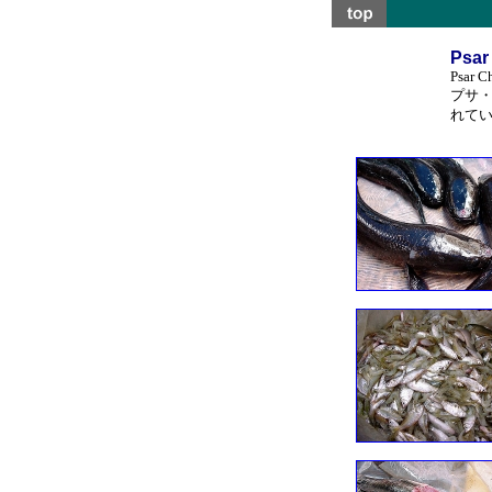
Psar
Psar Ch
プサ
れて