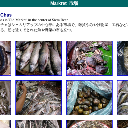
Markret
市場
 Chas
as is 'Old Market' in the center of Siem Reap.
・チャはシェムリアップの中心部にある市場で、雑貨やみやげ物屋、宝石など
いる。朝は近くでとれた魚や野菜の市も立つ。