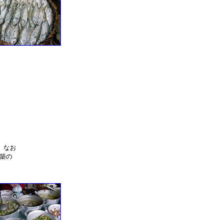
 なお
築の