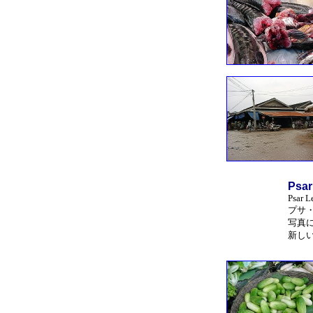
Psar
Psar L
プサ
写真
新し