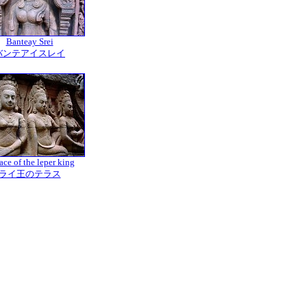
Banteay Srei
バンテアイスレイ
ace of the leper king
ライ王のテラス