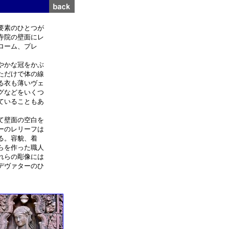
要素のひとつが
寺院の壁面にレ
ローム、プレ
やかな冠をかぶ
ただけで体の線
る衣も薄いヴェ
グなどをいくつ
ていることもあ
て壁面の空白を
ーのレリーフは
る。容貌、着
らを作った職人
れらの彫像には
デヴァターのひ