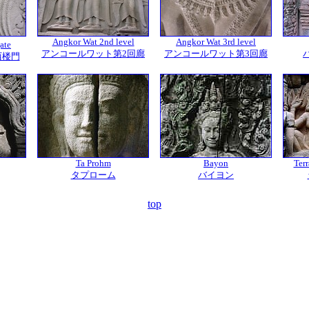
Angkor Wat 2nd level
Angkor Wat 3rd level
ate
アンコールワット第2回廊
アンコールワット第3回廊
西楼門
Ta Prohm
Bayon
Terr
タプローム
バイヨン
top