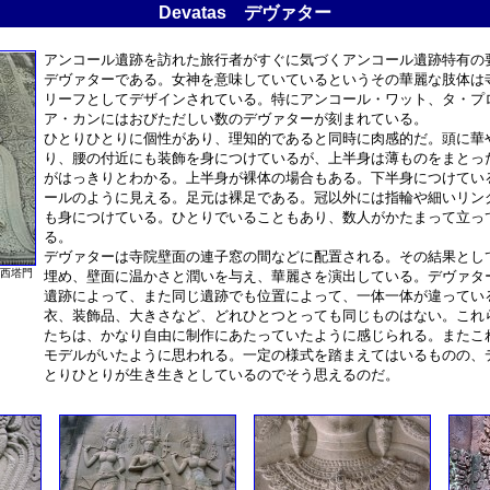
Devatas
デヴァター
アンコール遺跡を訪れた旅行者がすぐに気づくアンコール遺跡特有の
デヴァターである。女神を意味していているというその華麗な肢体は
リーフとしてデザインされている。特にアンコール・ワット、タ・プ
ア・カンにはおびただしい数のデヴァターが刻まれている。
ひとりひとりに個性があり、理知的であると同時に肉感的だ。頭に華
り、腰の付近にも装飾を身につけているが、上半身は薄ものをまとっ
がはっきりとわかる。上半身が裸体の場合もある。下半身につけてい
ールのように見える。足元は裸足である。冠以外には指輪や細いリン
も身につけている。ひとりでいることもあり、数人がかたまって立っ
る。
デヴァターは寺院壁面の連子窓の間などに配置される。その結果とし
西塔門
埋め、壁面に温かさと潤いを与え、華麗さを演出している。デヴァタ
遺跡によって、また同じ遺跡でも位置によって、一体一体が違ってい
衣、装飾品、大きさなど、どれひとつとっても同じものはない。これ
たちは、かなり自由に制作にあたっていたように感じられる。またこ
モデルがいたように思われる。一定の様式を踏まえてはいるものの、
とりひとりが生き生きとしているのでそう思えるのだ。