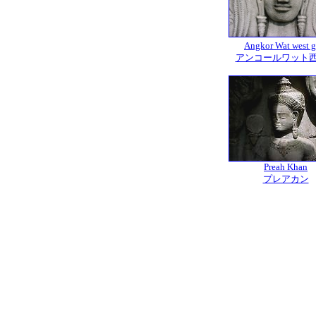
Angkor Wat west g
アンコールワット
Preah Khan
プレアカン