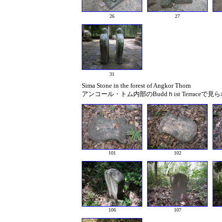
26
27
31
Sima Stone in the forest of Angkor Thom
アンコール・トム内部のBuddｈist Terraceで見られる
101
102
106
107