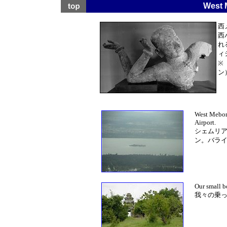
West
西
西
れ
ィ
※
ン
West Mebon
Airport.
シェムリ
ン。バラ
Our small b
我々の乗