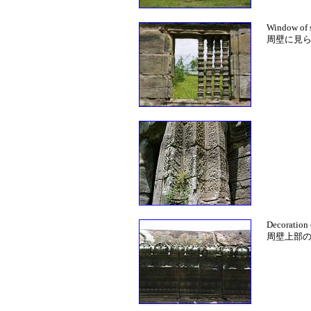
Window of s
周壁に見
Decoration 
周壁上部