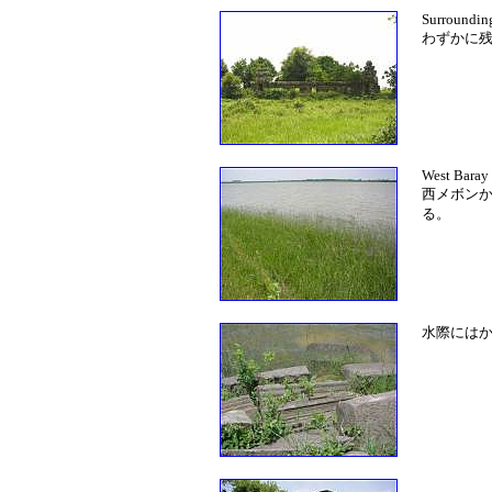
Surrounding
わずかに
West Baray 
西メボン
る。
水際には