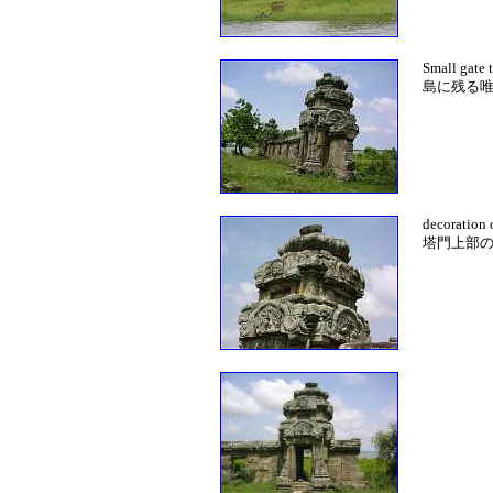
Small gate 
島に残る
decoration 
塔門上部