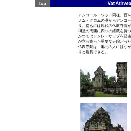
Vat Ath
アンコール・ワット同様、西
ノム・クロムの港からアンコ
り、傍らには現代の仏教寺院
祠堂の周囲に四つの経蔵を持
かつてはトンレ・サップを経
が立ち寄った重要な寺院だっ
仏教寺院は、地元の人にはな
りと鑑賞できる。