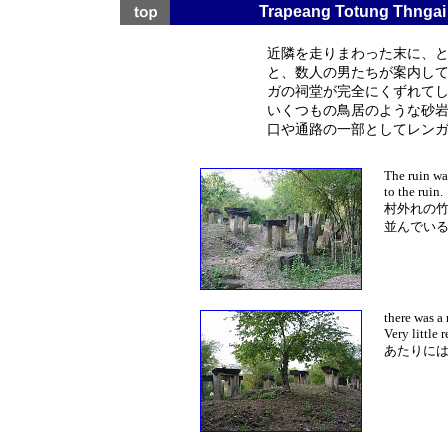
Trapeang Totung Thng
近隣を走りまわった末に、
と、数人の男たちが案内し
ガの祠堂が完全にくずれて
いくつもの鳥居のような砂
口や通路の一部としてレン
The ruin was
to the ruin.
村外れの
並んでい
there was a
Very little 
あたりに