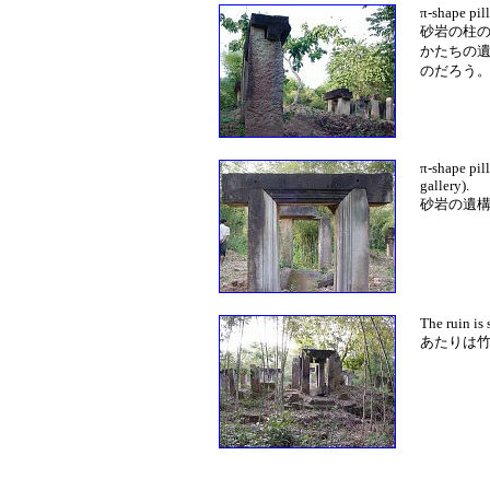
π-shape pil
砂岩の柱の
かたちの
のだろう
π-shape pill
gallery).
砂岩の遺
The ruin is
あたりは