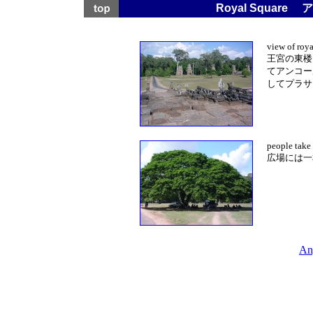
Royal Square
ア
view of roya
王宮の東楼
てアンコー
してプラサ
people take 
広場には一
An