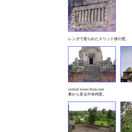
レンガで造られたスリット状の窓。
central tower from east.
東から見る中央祠堂。