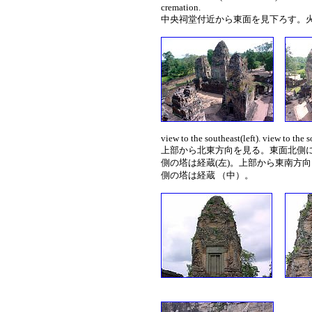
cremation.
中央祠堂付近から東面を見下ろす。
view to the southeast(left). view to the s
上部から北東方向を見る。東面北側に
側の塔は経蔵(左)。上部から東南方
側の塔は経蔵 （中）。