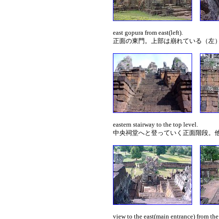
east gopura from east(left).
正面の東門。上部は崩れている（左
eastern stairway to the top level.
中央祠堂へと登っていく正面階段。
view to the east(main entrance) from the 