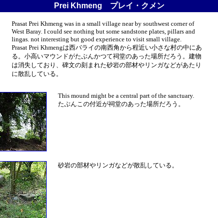
Prei Khmeng プレイ・クメン
Prasat Prei Khmeng was in a small village near by southwest corner of
West Baray. I could see nothing but some sandstone plates, pillars and
lingas. not interesting but good experience to visit small village.
Prasat Prei Khmengは西バライの南西角から程近い小さな村の中にあ
る。小高いマウンドがたぶんかつて祠堂のあった場所だろう。建物
は消失しており、碑文の刻まれた砂岩の部材やリンガなどがあたり
に散乱している。
This mound might be a central part of the sanctuary.
たぶんこの付近が祠堂のあった場所だろう。
砂岩の部材やリンガなどが散乱している。