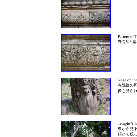
Pattern of 
寺院Vの
Naga on th
寺院群の
像も見ら
Temple Y fr
東から見
傾いて残