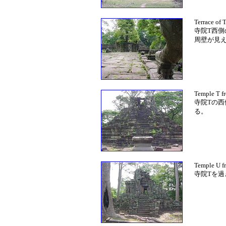
Terrace of 
寺院T西
周壁が見
Temple T f
寺院Tの
る。
Temple U f
寺院Tを