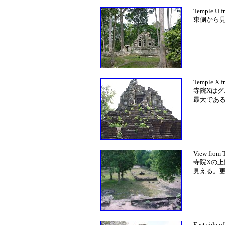
Temple U fr
東側から
Temple X f
寺院Xは
最大であ
View from T
寺院Xの
見える。
East side o