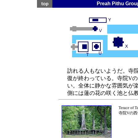
Preah Pithu
訪れる人もないようだ。寺院
復が終わっている。寺院V
い。全体に静かな雰囲気が
側には蓮の花の咲く池と仏
Terace of T
寺院Vの