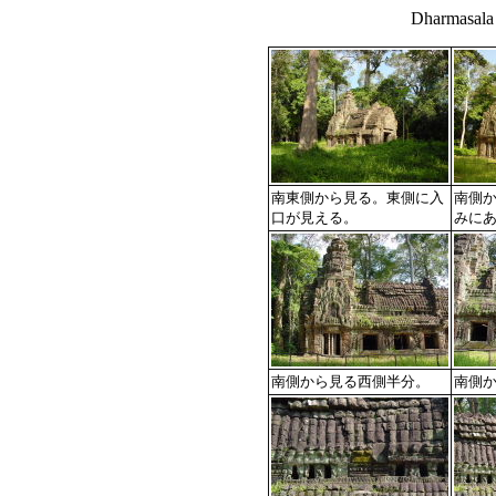
Dharmasala 
南東側から見る。東側に入
南側
口が見える。
みに
南側から見る西側半分。
南側