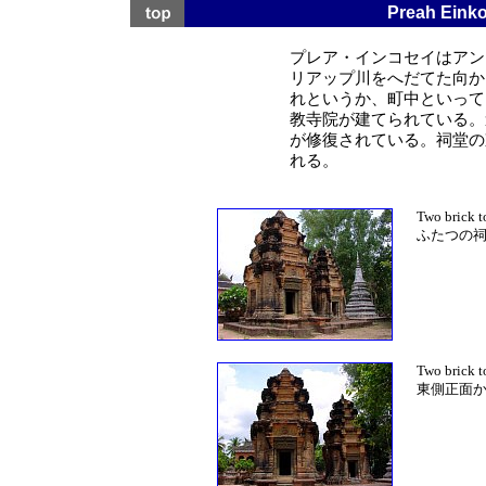
Preah E
プレア・インコセイはアン
リアップ川をへだてた向か
れというか、町中といって
教寺院が建てられている。
が修復されている。祠堂の
れる。
Two brick t
ふたつの
Two brick t
東側正面