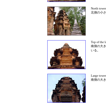
North tower
北側の小
Top of the l
南側の大
いる。
Large tower
南側の大