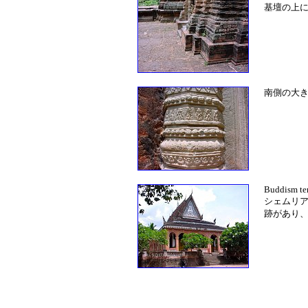
基壇の上
南側の大
Buddism tem
シェムリ
跡があり