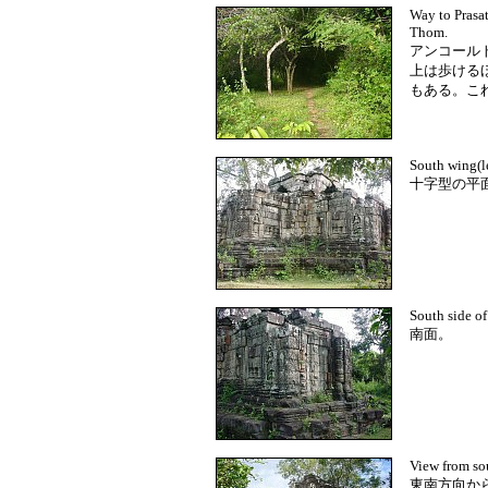
Way to Prasa
Thom.
アンコール
上は歩ける
もある。こ
South wing(le
十字型の平
South side of
南面。
View from so
東南方向か