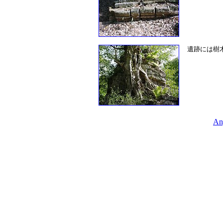
遺跡には樹
An