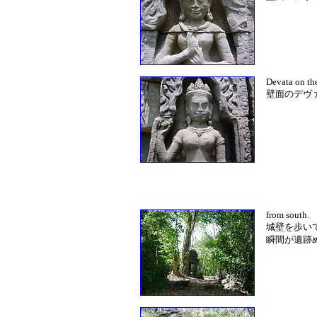
Devata on the
壁面のデヴ
from south.
城壁を歩い
瞬間が遺跡