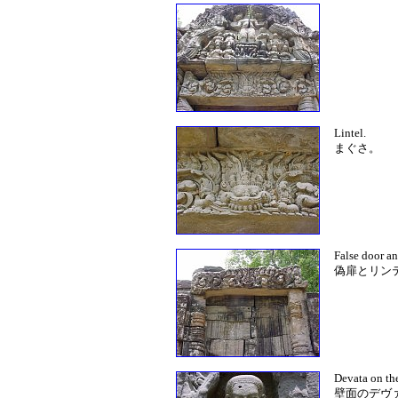
Lintel.
まぐさ。
False door an
偽扉とリン
Devata on the
壁面のデヴ