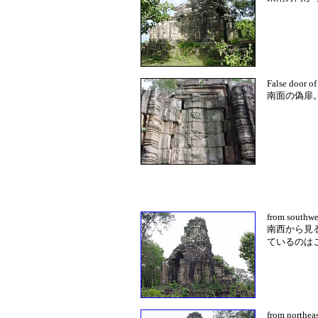
False door of
南面の偽扉
from southwe
南西から見
ているのは
from northeas