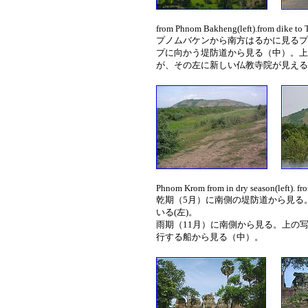
from Phnom Bakheng(left).from dike to 
プノムバケンから南方はるかに見るプ
プに向かう堤防道から見る（中）。上
が、その左に新しい仏教寺院が見える
Phnom Krom from in dry season(left). fro
乾期（5月）に南側の堤防道から見る
いる(左)。
雨期（11月）に南側から見る。上の
行する船から見る（中）。