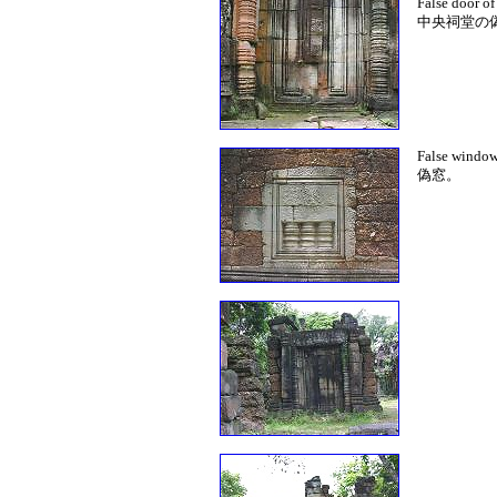
False door of
中央祠堂の
False window
偽窓。