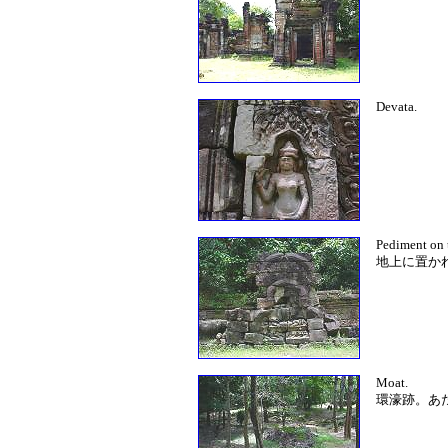
Devata.
Pediment on 
地上に置か
Moat.
環濠跡。あ