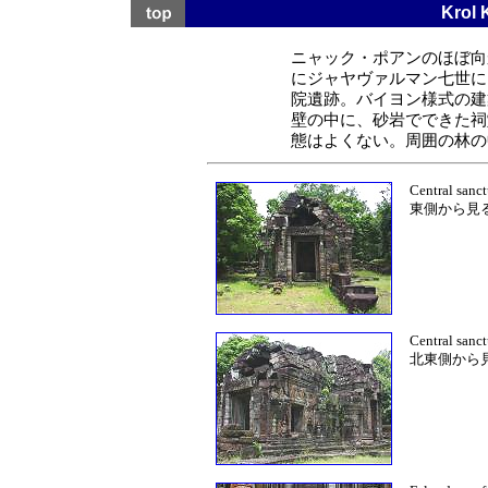
Kro
ニャック・ポアンのほぼ向
にジャヤヴァルマン七世に
院遺跡。バイヨン様式の建
壁の中に、砂岩でできた祠
態はよくない。周囲の林の
Central sanct
東側から見
Central sanct
北東側から