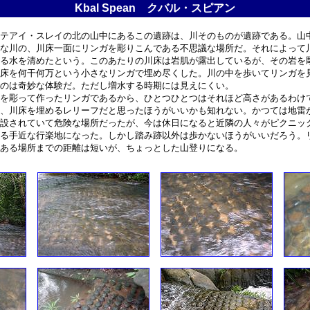
Kbal Spean クバル・スピアン
テアイ・スレイの北の山中にあるこの遺跡は、川そのものが遺跡である。山
な川の、川床一面にリンガを彫りこんである不思議な場所だ。それによって
る水を清めたという。このあたりの川床は岩肌が露出しているが、その岩を
床を何干何万という小さなリンガで埋め尽くした。川の中を歩いてリンガを
のは奇妙な体験だ。ただし増水する時期には見えにくい。
を彫って作ったリンガであるから、ひとつひとつはそれほど高さがあるわけ
、川床を埋めるレリーフだと思ったほうがいいかも知れない。かつては地雷
設されていて危険な場所だったが、今は休日になると近隣の人々がピクニッ
る手近な行楽地になった。しかし踏み跡以外は歩かないほうがいいだろう。
ある場所までの距離は短いが、ちょっとした山登りになる。