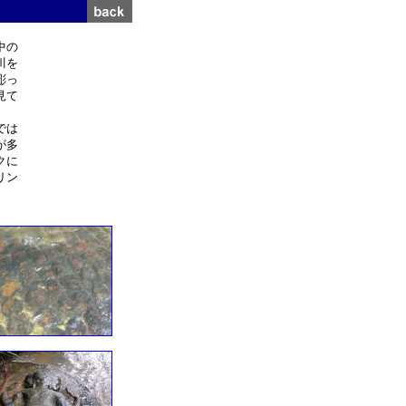
中の
川を
彫っ
見て
では
が多
クに
リン