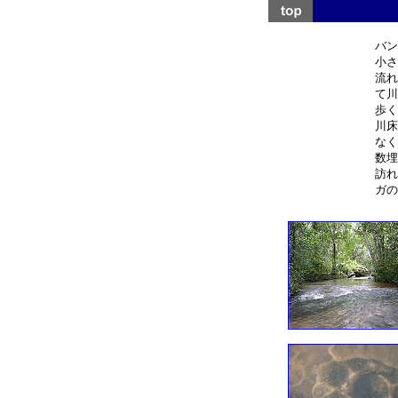
バン
小さ
流れ
て川
歩く
川床
なく
数埋
訪れ
ガの