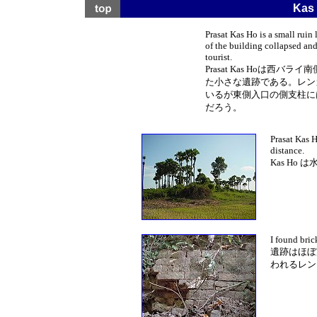
Ka
Prasat Kas Ho is a small ruin 
of the building collapsed and
tourist.
Prasat Kas Hoは西
た小さな遺跡である。レン
いるが東側入口の側支柱に
だろう。
Prasat Kas H
distance.
Kas H
I found bric
遺跡はほぼ
われるレン