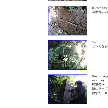
laterite base
基壇部の
Yoni.
リンガを安
Sandstone pil
sanctuary.
祠堂の入口
脇に立って
はずだ。表