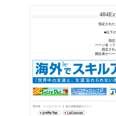
404Er
指定された
■以下
指定
ページ名（フ
指定され
開設者がペー
著作権・リンクについて
個人情報保護ポリシー