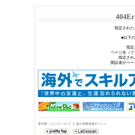
404Er
指定された
■以下
指定
ページ名（フ
指定され
開設者がペー
著作権・リンクについて
個人情報保護ポリシー