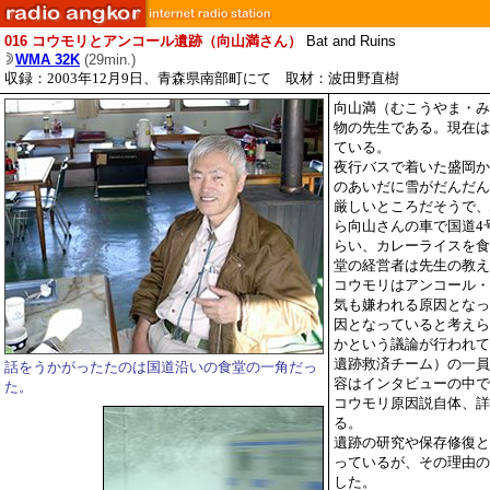
016
コウモリとアンコール遺跡（向山満さん）
Bat and Ruins
WMA 32K
(29min.)
収録：2003年12月9日、青森県南部町にて 取材：波田野直樹
向山満（むこうやま・み
物の先生である。現在は
ている。
夜行バスで着いた盛岡か
のあいだに雪がだんだん
厳しいところだそうで、
ら向山さんの車で国道4
らい、カレーライスを食
堂の経営者は先生の教え
コウモリはアンコール・
気も嫌われる原因となっ
因となっていると考えら
かという議論が行われて
遺跡救済チーム）の一員
話をうかがったたのは国道沿いの食堂の一角だっ
容はインタビューの中で
た。
コウモリ原因説自体、詳
る。
遺跡の研究や保存修復と
っているが、その理由の
した。