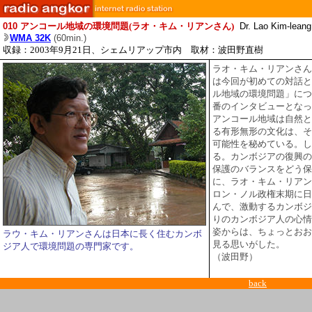
010
アンコール地域の環境問題
(ラオ・キム・リアンさん
)
Dr. Lao Kim-leang,
WMA 32K
(60min.)
収録：2003年9月21日、シェムリアップ市内 取材：波田野直樹
ラオ・キム・リアンさん
は今回が初めての対話と
ル地域の環境問題」につ
番のインタビューとなっ
アンコール地域は自然と
る有形無形の文化は、そ
可能性を秘めている。し
る。カンボジアの復興の
保護のバランスをどう保
に、ラオ・キム・リアン
ロン・ノル政権末期に日
んで、激動するカンボジ
りのカンボジア人の心情
姿からは、ちょっとおお
ラウ・キム・リアンさんは日本に長く住むカンボ
見る思いがした。
ジア人で環境問題の専門家です。
（波田野）
back