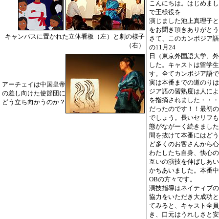
こんにちは。はじめまし
で王様役を
演じました池上真理子と
をお聞き頂きありがとう
キャンパスに置かれた立体看板（左）と劇の様子
さて、このカンボジア語
（右）
の11月24
日（東京外国語大学、外
した。キャストは留学生
す。全てカンボジア語で
実は本番までの道のりは
アーチェイは中国皇帝
ジア語の習熟度は人によ
の差し向けた使節団に
を指摘されました・・・
どう立ち向かうのか？
だったのです！！最初の
でしょう。長いセリフも
態がながーく続きました
間を抜けて本番にはどう
ど多くのお客さんから心
わたしたち自身、快心の
互いの演技を伸ばしあい
かちあいました。本番中
OBの方々です。
演技指導はネイティブの
協力をいただき大成功と
てみると、キャスト全員
き、口元はうれしさと安