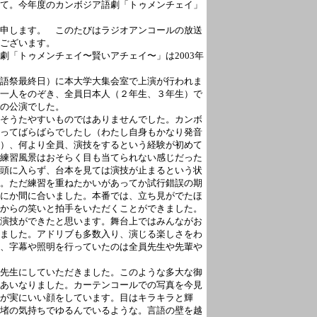
て。今年度のカンボジア語劇「トゥメンチェイ」
申します。 このたびはラジオアンコールの放送
ございます。
劇「トゥメンチェイ〜賢いアチェイ〜」は2003年
語祭最終日）に本大学大集会室で上演が行われま
一人をのぞき、全員日本人（２年生、３年生）で
の公演でした。
そうたやすいものではありませんでした。カンボ
ってばらばらでしたし（わたし自身もかなり発音
）、何より全員、演技をするという経験が初めて
練習風景はおそらく目も当てられない感じだった
頭に入らず、台本を見ては演技が止まるという状
。ただ練習を重ねたかいがあってか試行錯誤の期
にか間に合いました。本番では、立ち見がでたほ
からの笑いと拍手をいただくことができました。
演技ができたと思います。舞台上ではみんながお
ました。アドリブも多数入り、演じる楽しさをわ
、字幕や照明を行っていたのは全員先生や先輩や
先生にしていただきました。このような多大な御
あいなりました。カーテンコールでの写真を今見
が実にいい顔をしています。目はキラキラと輝
堵の気持ちでゆるんでいるような。言語の壁を越