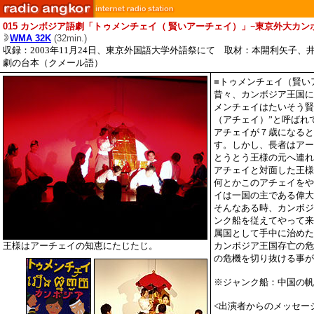
015
カンボジア語劇「トゥメンチェイ（ 賢いアーチェイ）」−東京外大カン
WMA 32K
(32min.)
収録：2003年11月24日、東京外国語大学外語祭にて 取材：本開利矢子、
劇の台本（クメール語）
■
トゥメンチェイ（賢い
昔々、カンボジア王国に
メンチェイはたいそう賢
（アチェイ）”と呼ばれ
アチェイが７歳になると
す。しかし、長者はアー
とうとう王様の元へ連れ
アチェイと対面した王様
何とかこのアチェイをや
イは一国の主である偉大
そんなある時、カンボジ
ンク船を従えてやって来
属国として手中に治めた
王様はアーチェイの知恵にたじたじ。
カンボジア王国存亡の危
の危機を切り抜ける事が
※ジャンク船：中国の帆
<出演者からのメッセー