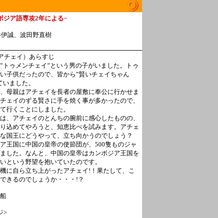
ボジア語専攻2年による−
井伊誠、波田野直樹
アチェイ）あらすじ
”トゥメンチェイ”という男の子がいました。トゥ
い子供だったので、皆から”賢いチェイちゃん
ていました。
、母親はアチェイを長者の屋敷に奉公に行かせま
チェイのずる賢さに手を焼く事が多かったので、
て行くことにしました。
は、アチェイのとんちの腕前に感心したものの、
り込めてやろうと、知恵比べを試みます。アチェ
な国王にどうやって、立ち向かうのでしょう？
ア王国に中国の皇帝の使節団が、500隻ものジャ
ました。なんと、中国の皇帝はカンボジア王国を
いという野望を抱いていたのです。
機に自ら立ち上がったアチェイ!！果たして、こ
できるのでしょうか・・・!？
船
ジ>