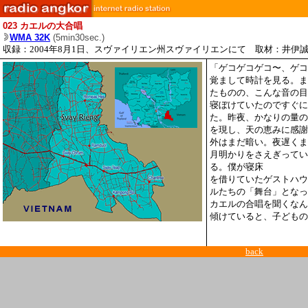
023
カエルの大合唱
WMA 32K
(5min30sec.)
収録：2004年8月1日、スヴァイリエン州スヴァイリエンにて 取材：井伊
「ゲコゲコゲコ〜、ゲコ
覚まして時計を見る。ま
たものの、こんな音の目
寝ぼけていたのですぐに
た。昨夜、かなりの量の
を現し、天の恵みに感謝
外はまだ暗い。夜遅くま
月明かりをさえぎってい
る。僕が寝床
を借りていたゲストハウ
ルたちの「舞台」となっ
カエルの合唱を聞くなん
傾けていると、子どもの
back