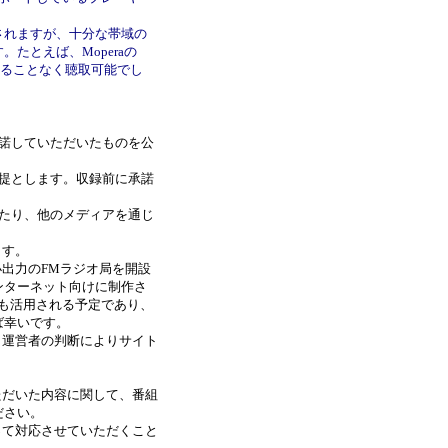
されますが、十分な帯域の
たとえば、Moperaの
ムが途切れることなく聴取可能でし
諾していただいたものを公
提とします。収録前に承諾
たり、他のメディアを通じ
ます。
出力のFMラジオ局を開設
ンターネット向けに制作さ
も活用される予定であり、
ば幸いです。
ト運営者の判断によりサイト
ただいた内容に関して、番組
ださい。
って対応させていただくこと