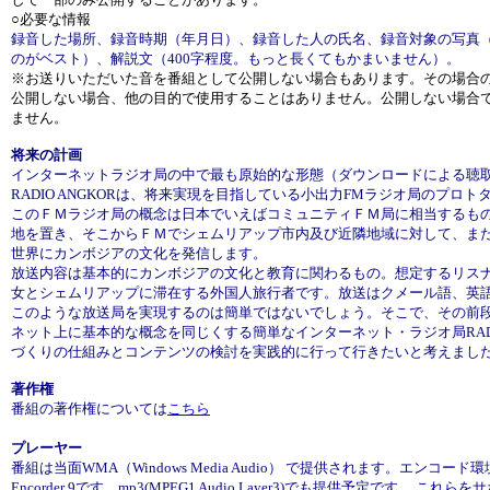
○必要な情報
録音した場所、録音時期（年月日）、録音した人の氏名、録音対象の写真
のがベスト）、解説文（400字程度。もっと長くてもかまいません）。
※お送りいただいた音を番組として公開しない場合もあります。その場合
公開しない場合、他の目的で使用することはありません。
公開しない場合
ません。
将来の計画
インターネットラジオ局の中で最も原始的な形態（ダウンロードによる聴
RADIO ANGKORは、将来実現を目指している小出力FMラジオ局のプロト
このＦＭラジオ局の概念は日本でいえばコミュニティＦＭ局に相当するも
地を置き、そこからＦＭでシェムリアップ市内及び近隣地域に対して、ま
世界にカンボジアの文化を発信します。
放送内容は基本的にカンボジアの文化と教育に関わるもの。想定するリス
女とシェムリアップに滞在する外国人旅行者です。放送はクメール語、英
このような放送局を実現するのは簡単ではないでしょう。そこで、その前
ネット上に基本的な概念を同じくする簡単なインターネット・ラジオ局RADIO
づくりの仕組みとコンテンツの検討を実践的に行って行きたいと考えまし
著作権
番組の著作権については
こちら
プレーヤー
番組は当面WMA（Windows Media Audio） で提供されます。エンコード環境はW
Encorder 9です。mp3(MPEG1 Audio Layer3)でも提供予定です。 