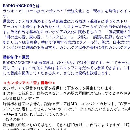
RADIO ANGKORとは
ラジオ・アンコールはカンボジアの「伝統文化」と「現在」を発信するイ
す。
通常のラジオ放送局のような番組編成による放送（番組表に基づくストリ
アーカイブを提供する方法をとり、リスナーはアーカイブから自分の好き
す。放送内容は基本的にカンボジアの文化に関わるもので、「伝統芸能の
「町の生の音、森の音」「インタビュー」「対談」「講演の記録」などを予
あたり15〜60分程度。番組で使用する言語はクメール語、英語、日本語で
カンボジアに興味のある日本人、カンボジア以外の海外に住むカンボジア
番組制作と運営
RADIO ANGKORの企画運営は、ひとりの力では不可能です。そこでチー
定しています。中心的に活動するスタッフにはだれでも参加できます。こ
して番組を提供してくださる人々、さらには投稿も歓迎します。
＜カンボジアの「音」募集中＞
カンボジアで録音された音を提供して下さる方を募集しています。
町の音、伝統音楽、自然の音など、その場の雰囲気の伝わってくる音をお
○録音機材とメディア
録音機材は問いません。記録メディアはMD、コンパクトカセット、DVテー
ディアはお返ししません。
WMAやmp3のデータでもかまいませんが、そ
64kbpsまたはそれ以上にしてください。
○録音の長さ
数分程度の短いものではなく、
できれば15分以上。内容によりますが、1
して一部のみ公開することがあります。