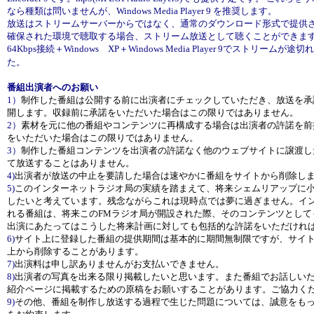
なら種類は問いませんが、Windows Media Player 9 を推奨します。
放送はストリームサーバーからではなく、通常のダウンロード形式で提供
確保された環境で聴取する場合、ストリーム放送として聴くことができます。
64Kbps接続＋Windows XP＋Windows Media Player 9でストリー
た。
番組出演者へのお願い
1）
制作した番組は公開する前に出演者にチェックしていただき、放送を承
開します。収録前に承諾をいただいた場合はこの限りではありません。
2）
素材を元に他の番組やコンテンツに再構成する場合は出演者の許諾を前
をいただいた場合はこの限りではありません。
3）
制作した番組コンテンツを出演者の許諾なく他のウェブサイトに譲渡し
て放送することはありません。
4)
出演者が放送の中止を要請した場合は速やかに番組をサイトから削除し
5)
このインターネットラジオ局の実績を踏まえて、将来シェムリアップに小
したいと考えています。残念ながらこれは現時点では夢に過ぎません。イ
れる番組は、将来このFMラジオ局が開設された際、そのコンテンツとして
出演にあたってはこうした将来計画に対しても包括的な許諾をいただけれ
6)
サイト上に登録した番組の提供期間は基本的に期間無制限ですが、サイ
上から削除することがあります。
7)
出演料は申し訳ありませんがお支払いできません。
8)
出演者の写真を出来る限り掲載したいと思います。また番組でお話しい
紹介ページに掲載するための原稿をお願いすることがあります。ご協力く
9)
その他、番組を制作し放送する過程で生じた問題については、誠意をも