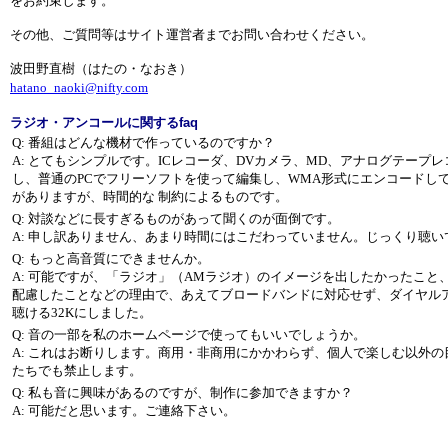
をお約束します。
その他、ご質問等はサイト運営者までお問い合わせください。
波田野直樹（はたの・なおき）
hatano_naoki@nifty.com
ラジオ・アンコールに関するfaq
Q: 番組はどんな機材で作っているのですか？
A: とてもシンプルです。ICレコーダ、DVカメラ、MD、アナログテープ
し、普通のPCでフリーソフトを使って編集し、WMA形式にエンコードし
がありますが、時間的な 制約によるものです。
Q: 対談などに長すぎるものがあって聞くのが面倒です。
A: 申し訳ありません、あまり時間にはこだわっていません。じっくり聴い
Q: もっと高音質にできませんか。
A: 可能ですが、「ラジオ」（AMラジオ）のイメージを出したかったこと
配慮したことなどの理由で、あえてブロードバンドに対応せず、ダイヤル
聴ける32Kにしました。
Q: 音の一部を私のホームページで使ってもいいでしょうか。
A: これはお断りします。商用・非商用にかかわらず、個人で楽しむ以外
たちでも禁止します。
Q: 私も音に興味があるのですが、制作に参加できますか？
A: 可能だと思います。ご連絡下さい。