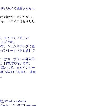
（デジカメで撮影されたも
の判断はお任せください。
でも、メディアはお返しし
取）をとっているこの
タイプです。
ので、シェムリアップに基
たインターネットを通じて
ナーはカンボジアの老若男
語、日本語で行います。
段階として、まずインター
 ANGKORを作り、番組
た。
indows Media
これらをサポートしているプレーヤー