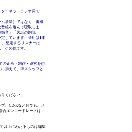
ンターネットラジオ局で
ーム放送）ではなく、番組
な番組を選んで聴取しま
生録音」「民話の朗読」
定しています。番組は1本
す。想定するリスナーは、
人、その他です。
ムでの企画・制作・運営を想
れに加えて、準スタッフと
送りください。
プ、CD-Rなど何でも。
メ
の場合エンコードレートは
時間以上にわたるものは編集