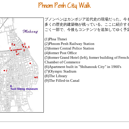
プノンペンはカンボジア近代史の現場だった。今
多くの歴史的建築物が残っている。ここに紹介す
ごく一部で、今後もコンテンツを追加してゆく予
(1)Phsa Thmei
(2)Phnom Penh Railway Station
(3)former Central Police Station
(4)former Post Office
(5)former Grand Hotel (left), former building of Frenc
Chamber of Commerce
(6)Apartment built in "Shihanouk City" in 1960's
(7)Olympic Stadium
(8)The Library
(9)The Filled-in Canal