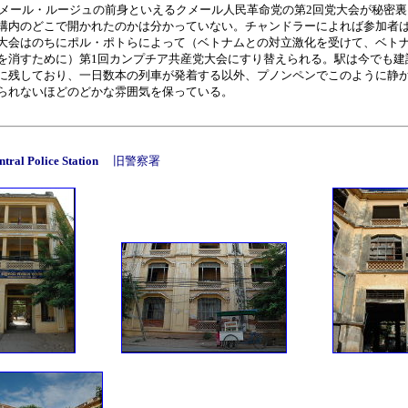
、クメール・ルージュの前身といえるクメール人民革命党の第2回党大会が秘密
構内のどこで開かれたのかは分かっていない。チャンドラーによれば参加者は
大会はのちにポル・ポトらによって（ベトナムとの対立激化を受けて、ベト
を消すために）第1回カンプチア共産党大会にすり替えられる。駅は今でも建
に残しており、一日数本の列車が発着する以外、プノンペンでこのように静
られないほどのどかな雰囲気を保っている。
ntral Police Station
旧警察署