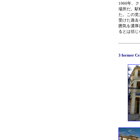
1960年
場所だ。駅
た。この党
受けた過去
囲気を濃厚
るとは信じ
3 former Ce