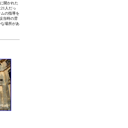
裏に開かれた
21人だっ
ナムの指導を
設当時の雰
かな場所があ