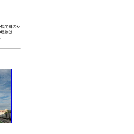
外観で町のシ
の建物は
う。
。