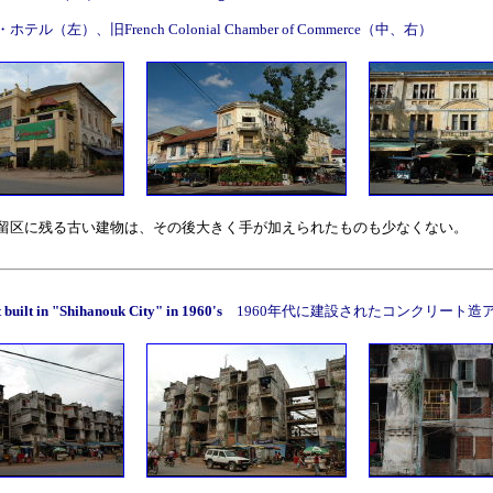
ル（左）、旧French Colonial Chamber of Commerce（中、右）
留区に残る古い建物は、その後大きく手が加えられたものも少なくない。
 built in "Shihanouk City" in 1960's
1960年代に建設されたコンクリート造