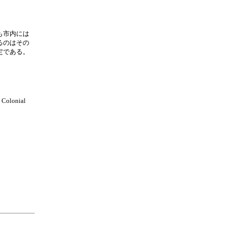
も市内には
るのはその
定である。
h Colonial