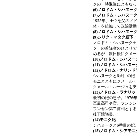
クの一時退位にともなっ
(6)ノロドム・シハヌー
(7)ノロドム・シハヌー
1955年、王位を父の
体）を組織して政治活動
(8)ノロドム・シハヌ
(9)シリク・マタク殿下
ノロドム・シハヌーク王
ターの首謀者のひとりで
めるが、数日後にクメー
(10)ノロドム・シハヌ
(11)ノロドム・シハヌ
(12)ノドロム・ナリン
シハヌークと6番目の妃
モニとともにクメール・
クメール・ルージュを支
(13)ノドロム・ラナリ
最初の妃の息子。1976
軍最高司令官。フンシン
フンセン第二首相とする
後下院議長。
(14)モニク妃
シハヌークと6番目の妃
(15)ノロドム・シアモニ