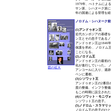
1979年、べトナムに
サン派、シハヌーク派によ
年の国連による管理を経
ノロドム・シハヌーク前
(1)アンドゥオン王
近代カンボジアの基礎を
ン王とその息子であるノ
アンドゥオン王は184
保護を求め 、ノロドム
ことになる。
(2)ノロドム王
アンドゥオン王の最初の
化が進行していった。 
図の拡大
アンコールに入り、遺跡
ペンに遷都。
(3)シソワット王
アンドゥオン王の2番目
度の整備、インフラ整備
もこの時期に設立された
(4)シソワット・モニヴ
シソワット王の息子。
(5)ノドロム・スラマリ
ノロドム王の息子のひと