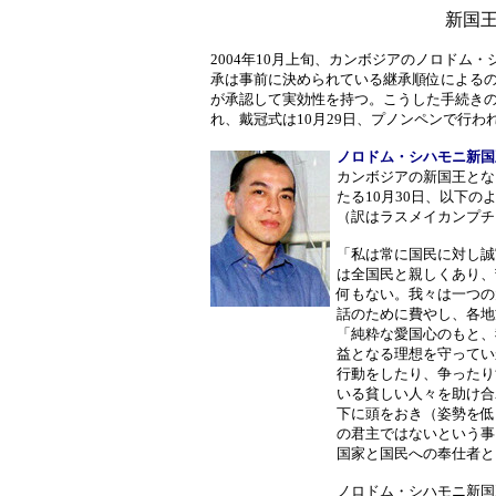
新国
2004年10月上旬、カンボジアのノロドム
承は事前に決められている継承順位による
が承認して実効性を持つ。こうした手続き
れ、戴冠式は10月29日、プノンペンで行わ
ノロドム・シハモニ新国
カンボジアの新国王とな
たる10月30日、以下の
（訳はラスメイカンプチ
「私は常に国民に対し誠
は全国民と親しくあり、
何もない。我々は一つの
話のために費やし、各地
「純粋な愛国心のもと、
益となる理想を守ってい
行動をしたり、争ったり
いる貧しい人々を助け合
下に頭をおき（姿勢を低
の君主ではないという事
国家と国民への奉仕者と
ノロドム・シハモニ新国王(HM