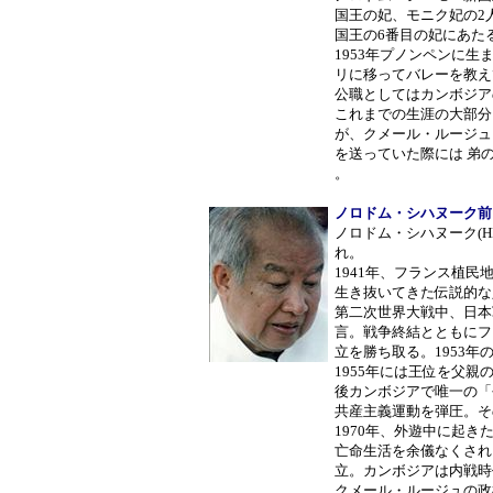
国王の妃、モニク妃の2
国王の6番目の妃にあた
1953年プノンペンに
リに移ってバレーを教え
公職としてはカンボジア
これまでの生涯の大部分
が、クメール・ルージュ
を送っていた際には 弟
。
ノロドム・シハヌーク前
ノロドム・シハヌーク(HM Ki
れ。
1941年、フランス植
生き抜いてきた伝説的な
第二次世界大戦中、日本
言。戦争終結とともにフ
立を勝ち取る。1953年
1955年には王位を父
後カンボジアで唯一の「
共産主義運動を弾圧。そ
1970年、外遊中に起
亡命生活を余儀なくされ
立。カンボジアは内戦時
クメール・ルージュの政