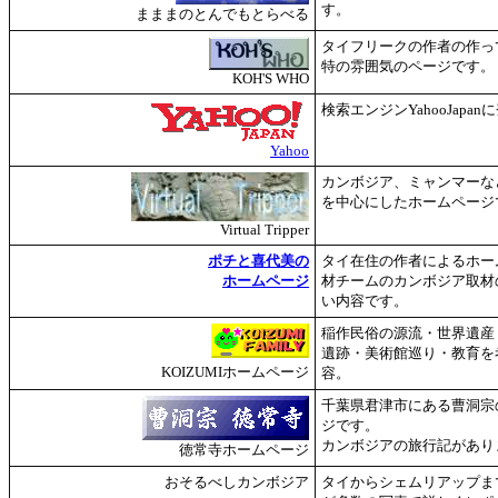
す。
まままのとんでもとらべる
タイフリークの作者の作っ
特の雰囲気のページです。
KOH'S WHO
検索エンジンYahooJapa
Yahoo
カンボジア、ミャンマーな
を中心にしたホームページ
Virtual Tripper
ポチと喜代美の
タイ在住の作者によるホー
ホームページ
材チームのカンボジア取材
い内容です。
稲作民俗の源流・世界遺産
遺跡・美術館巡り・教育を
KOIZUMIホームページ
容。
千葉県君津市にある曹洞宗
ジです。
カンボジアの旅行記があり
徳常寺ホームページ
おそるべしカンボジア
タイからシェムリアップま