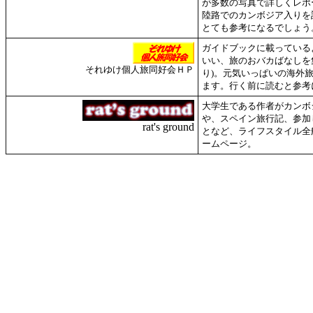
が多数の写真で詳しくレポ
陸路でのカンボジア入りを
とても参考になるでしょう
ガイドブックに載っている
いい、旅のおバカばなしを集大
それゆけ個人旅同好会ＨＰ
り)。元気いっぱいの海外
ます。行く前に読むと参考
大学生である作者がカンボ
や、スペイン旅行記、参加
rat's ground
となど、ライフスタイル全
ームページ。