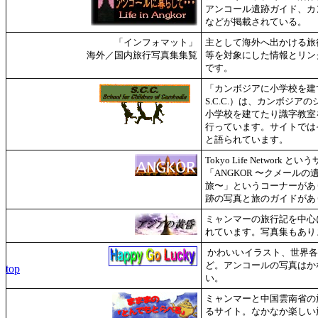
アンコール遺跡ガイド、カ
などが掲載されている。
「インフォマット」
主として海外へ出かける旅
海外／国内旅行写真集集覧
等を対象にした情報とリン
です。
「カンボジアに小学校を建
S.C.C.）は、カンボジア
小学校を建てたり識字教室
行っています。サイトでは
と語られています。
Tokyo Life Network 
「ANGKOR 〜クメール
旅〜」というコーナーがあ
跡の写真と旅のガイドがあ
ミャンマーの旅行記を中心
れています。写真集もあり
かわいいイラスト、世界各
ど。アンコールの写真はか
top
い。
ミャンマーと中国雲南省の
るサイト。なかなか楽しい