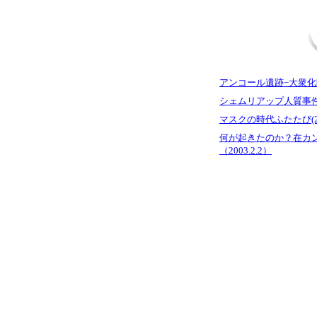
アンコール遺跡−大衆化時代
シェムリアップ人質事件(20
マスクの時代ふたたび(2003
何が起きたのか？在カ
（2003.2.2）