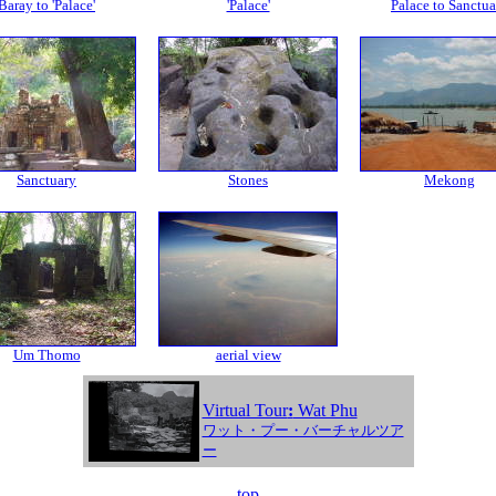
Baray to 'Palace'
'Palace'
Palace to Sanctua
Sanctuary
Stones
Mekong
Um Thomo
aerial view
Virtual Tour
:
Wat Phu
ワット・プー・バーチャルツア
ー
top