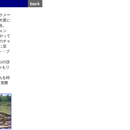
クメー
大変に
る。
ェン
やって
のチャ
に至
ト・プ
つの頂
かもリ
ある祠
（実際