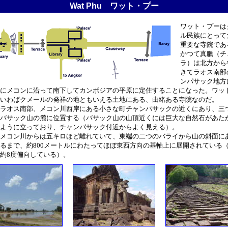
Wat Phu ワット・プー
ワット・プーは
ル民族にとって
重要な寺院であ
かつて真臘（チ
ラ）は北方から
きてラオス南部
ンパサック地方
にメコンに沿って南下してカンボジアの平原に定住することになった。ワッ
いわばクメールの発祥の地ともいえる土地にある、由緒ある寺院なのだ。
ラオス南部、メコン川西岸にある小さな町チャンパサックの近くにあり、三
バサック山の麓に位置する（バサック山の山頂近くには巨大な自然石があた
ように立っており、チャンパサック付近からよく見える）。
メコン川からは五キロほど離れていて、東端の二つのバライから山の斜面に
るまで、約800メートルにわたってほぼ東西方向の基軸上に展開されている
約8度偏向している）。