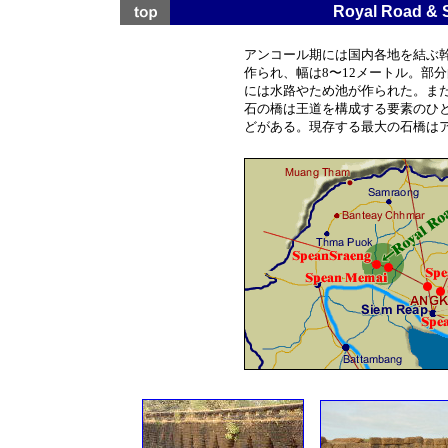
Royal Road &
アンコール期には国内各地を結ぶ幹
作られ、幅は8〜12メートル。部
には水路やため池が作られた。ま
石の橋は王道を構成する要素のひ
どがある。現存する最大の石橋はアンコ