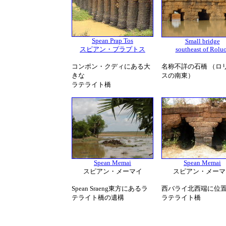
Spean Prap Tos
Small bridge
スピアン・プラプトス
southeast of Rolu
コンポン・クディにある大
名称不詳の石橋 （ロ
きな
スの南東）
ラテライト橋
Spean Memai
Spean Memai
スピアン・メーマイ
スピアン・メーマ
Spean Sraeng東方にあるラ
西バライ北西端に位
テライト橋の遺構
ラテライト橋