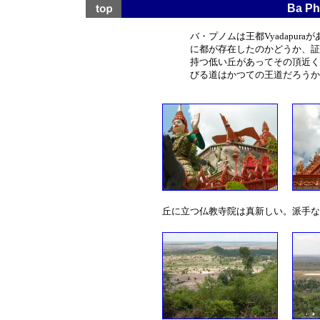
Ba 
バ・プノムは王都Vyadapu
に都が存在したのかどうか、証
持つ低い丘があってその頂近く
びる道はかつての王道だろうか
丘に立つ仏教寺院は真新しい。派手な