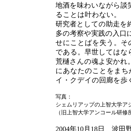
地酒を味わいながら談
ることは叶わない。
研究者としての助走を
多の考察や実践の入口
せにことばを失う。そ
である。早世してはな
荒樋さんの魂よ安かれ
にあなたのことをまち
イ・クデイの回廊を歩
写真：
シェムリアップ
の上智大学ア
（旧上智大学アンコール研修
2004年10月18日 波田