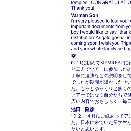
temples. CONGRATULATIONS 
Thank you!
Varman Son
I'm very pleased to tour you
important documents from yo
boy I would like to say "than
distribution"Arigato goshai 
coming soon I wish you Tri
and your whole family be happ
空
02.11に初めてSIEMRE
と二人でツアーに参加した
丁寧に遺跡などの説明をし
でしたが期間が短かったせ
た。もっとゆっくりと多くの
ツアーではなく自分たちでSI
広い内容でおもしろく、毎
池田 隆彦
’０２、４月にご縁あってア
た。日本に来ていた留学生
たいと思います。