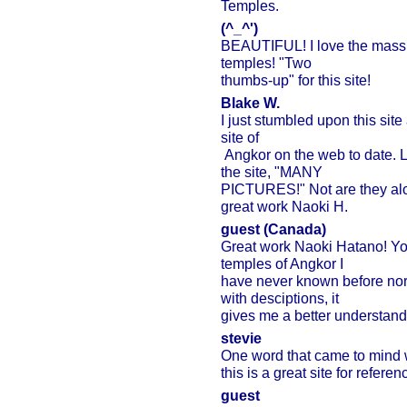
Temples.
(^_^')
BEAUTIFUL! I love the mass 
temples! "Two
thumbs-up" for this site!
Blake W.
I just stumbled upon this site 
site of
Angkor on the web to date. 
the site, "MANY
PICTURES!" Not are they alot
great work Naoki H.
guest (Canada)
Great work Naoki Hatano! Y
temples of Angkor I
have never known before nor 
with desciptions, it
gives me a better understandi
stevie
One word that came to mind 
this is a great site for refere
guest