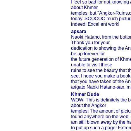
I feel so bad for not knowing a
about Khmer
temples, but "Angkor-Ruins.c
today. SOOOOO much pictures
indeed! Excellent work!
apsara
Naoki Hatano, from the botto
Thank you for your
dedication to showing the Angk
be up forever for
the future generation of Khme
unable to visit these
ruins to see the beauty that t
see. I hope you make a book 
that you have taken of the A
arigato Naoki Hatano-san, ma
Khmer Dude
WOW! This is definitely the
about the Angkor
temples! The amount of pictur
found anywhere on the web, ex
am still blown away by the 
to put up such a page! Extr