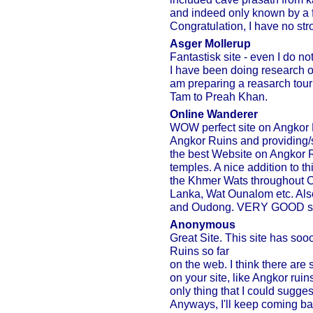
and indeed only known by a f
Congratulation, I have no str
Asger Mollerup
Fantastisk site - even I do n
I have been doing research 
am preparing a reasarch tou
Tam to Preah Khan.
Online Wanderer
WOW perfect site on Angkor 
Angkor Ruins and providing/sh
the best Website on Angkor 
temples. A nice addition to 
the Khmer Wats throughout
Lanka, Wat Ounalom etc. Als
and Oudong. VERY GOOD sit
Anonymous
Great Site. This site has soo
Ruins so far
on the web. I think there are
on your site, like Angkor rui
only thing that I could sugge
Anyways, I'll keep coming bac