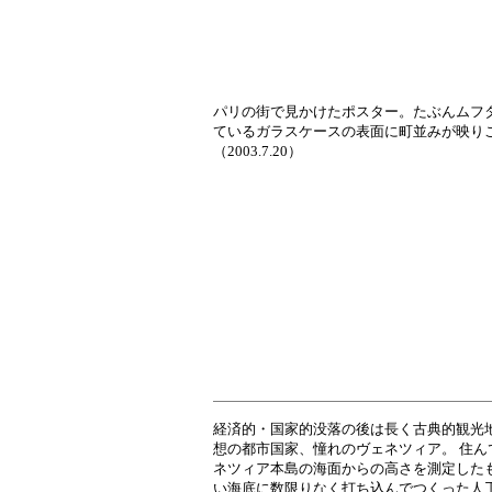
パリの街で見かけたポスター。たぶんムフ
ているガラスケースの表面に町並みが映り
（2003.7.20）
経済的・国家的没落の後は長く古典的観光
想の都市国家、憧れのヴェネツィア。 住
ネツィア本島の海面からの高さを測定した
い海底に数限りなく打ち込んでつくった人