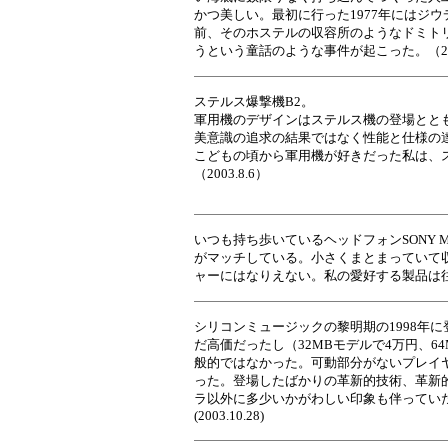
かつ美しい。最初に行った1977年にはジ
前、そのホステルの収容所のようなドミト
うという童話のような事件が起こった。（2003
ステルス爆撃機B2。
軍用機のデザインはステルス機の登場とと
美意識の追求の結果ではなく性能と仕様の
こどもの頃から軍用機が好きだった私は、
（2003.8.6）
いつも持ち歩いているヘッドフォンSONY 
がマッチしている。小さくまとまっていて
ャーにはなりえない。私の愛好する製品は往々に
シリコンミュージックの黎明期の1998年に
だ高価だったし（32MBモデルで4万円、6
般的ではなかった。可動部分がないプレイ
った。登場したばかりの革新的技術、革新
ラ以外に多少いかがわしい印象も伴っていた
(2003.10.28)