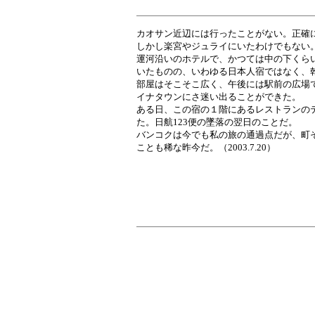
カオサン近辺には行ったことがない。正確
しかし楽宮やジュライにいたわけでもない
運河沿いのホテルで、かつては中の下くら
いたものの、いわゆる日本人宿ではなく、
部屋はそこそこ広く、午後には駅前の広場
イナタウンにさ迷い出ることができた。
ある日、この宿の１階にあるレストランの
た。日航123便の墜落の翌日のことだ。
バンコクは今でも私の旅の通過点だが、町
ことも稀な昨今だ。（2003.7.20）