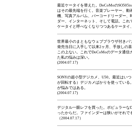
最近ケータイを替えた。DoCoMoのSO5
はその最先端を行く。音楽プレーヤー、動
機、写真アルバム、バーコードリーダー、時
ダー、インターネット、そして電話。これ
ケータイと呼べなくなりつつあるケータイ、恐るべ
世界最小のまともなウェブブラウザ付きパソコンと
発売当日に入手して以来2ヶ月、手放しの
この上ない。これでDoCoMoのデータ通
た私の悩みは深い。
(2004.07.17)
SONYの超小型デジカメ、U50。最近はい
が回転する）デジカメばかりを使っている
が悩みではある。
(2004.07.17)
デジタル一眼レフを買った。ポピュラーなD
ったからだ。ファインダーは狭いがそれで
（2004.07.17）