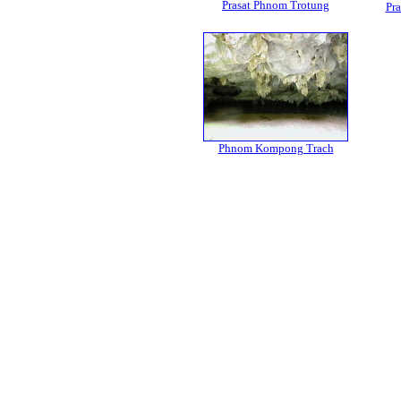
Prasat Phnom Trotung
Pr
Phnom Kompong Trach