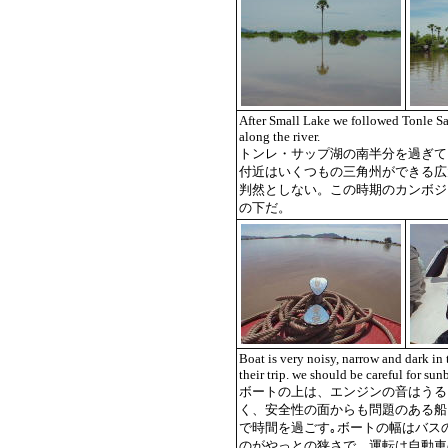
After Small Lake we followed Tonle S
along the river.
トンレ・サップ湖の南半分を過ぎて
付近はいくつもの三角州ができる広
判然としない。この時期のカンボジ
の下だ。
Boat is very noisy, narrow and dark in 
their trip. we should be careful for sun
ボートの上は、エンジンの音はうる
く、安全性の面からも問題のある船
で時間を過ごす｡ボートの幅はバス
のがやっとの狭さで、運転は自動車