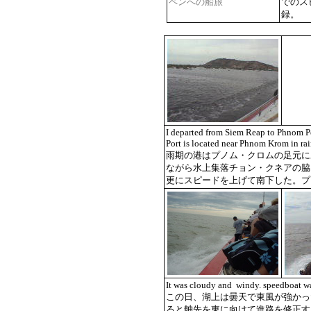
ペンへの船旅
でのス
録。
I departed from Siem Reap to Phnom P
Port is located near Phnom Krom in rai
雨期の港はプノム・クロムの足元に
ながら水上集落チョン・クネアの脇
更にスピードを上げて南下した。プ
It was cloudy and windy. speedboat wa
この日、湖上は曇天で東風が強かっ
ると舳先を東に向けて進路を修正す